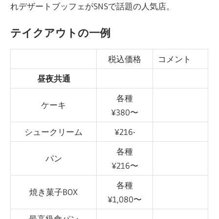
れデザートブッフェがSNSで話題の人気店。
テイクアウトの一例
税込価格
コメント
昼夜共通
各種
ケーキ
¥380〜
シュークリーム
¥216-
各種
パン
¥216〜
各種
焼き菓子BOX
¥1,080〜
最高級食パン