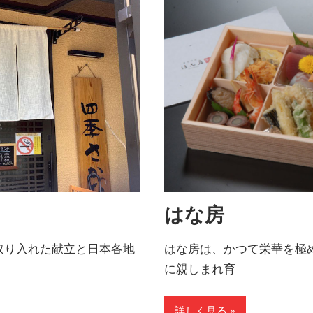
はな房
取り入れた献立と日本各地
はな房は、かつて栄華を極
に親しまれ育
詳しく見る