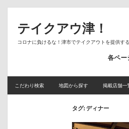
コ
ン
テイクアウ津！
テ
ン
コロナに負けるな！津市でテイクアウトを提供す
ツ
へ
各ペー
ス
キ
ッ
こだわり検索
地図から探す
掲載店舗一
プ
タグ: ディナー