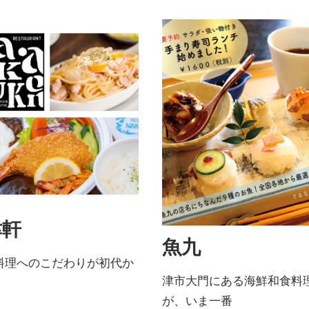
津軒
魚九
料理へのこだわりが初代か
津市大門にある海鮮和食料
が、いま一番