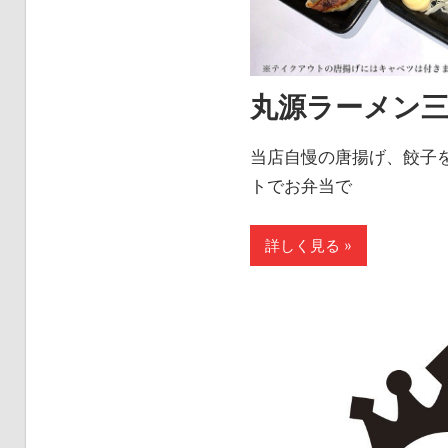
丸源ラーメン三
当店自慢の唐揚げ、餃子
トでお弁当で
詳しく見る