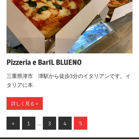
Pizzeria e BarIL BLUENO
三重県津市 津駅から徒歩3分のイタリアンです。イ
タリアに本
詳しく見る
«
前
1
…
3
4
5
投
の